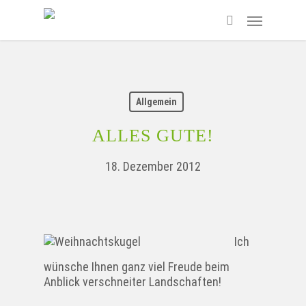
Skip
Menu
to
search
main
content
Allgemein
ALLES GUTE!
18. Dezember 2012
Ich
wünsche Ihnen ganz viel Freude beim
Anblick verschneiter Landschaften!