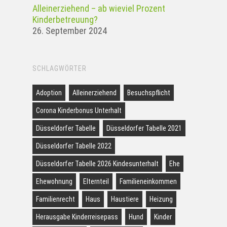
Alleinerziehend – ab wieviel Prozent
Kinderbetreuung?
26. September 2024
SCHLAGWÖRTER
Adoption
Alleinerziehend
Besuchspflicht
Corona Kinderbonus Unterhalt
Düsseldorfer Tabelle
Düsseldorfer Tabelle 2021
Düsseldorfer Tabelle 2022
Düsseldorfer Tabelle 2026 Kindesunterhalt
Ehe
Ehewohnung
Elternteil
Familieneinkommen
Familienrecht
Haus
Haustiere
Heizung
Herausgabe Kinderreisepass
Hund
Kinder