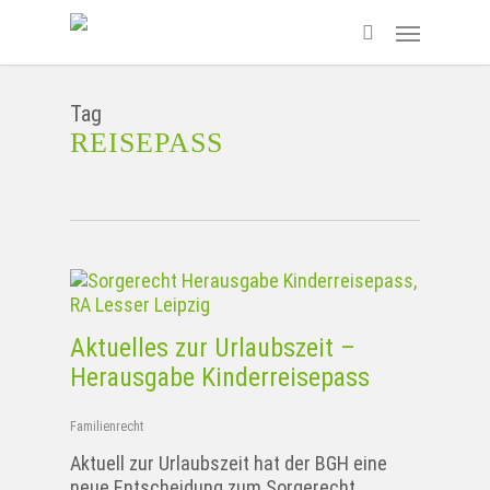
Skip
Menu
to
search
main
content
Tag
REISEPASS
Aktuelles zur Urlaubszeit –
Herausgabe Kinderreisepass
Familienrecht
Aktuell zur Urlaubszeit hat der BGH eine
neue Entscheidung zum Sorgerecht