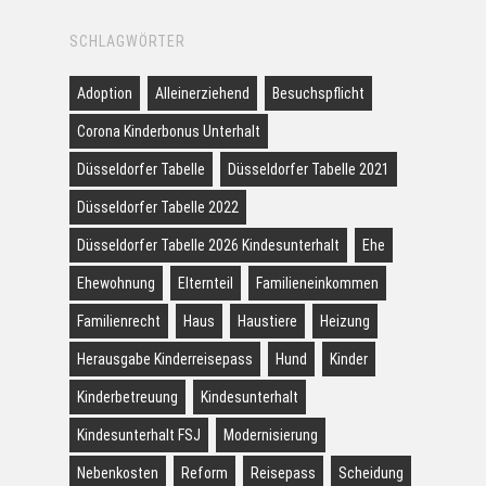
SCHLAGWÖRTER
Adoption
Alleinerziehend
Besuchspflicht
Corona Kinderbonus Unterhalt
Düsseldorfer Tabelle
Düsseldorfer Tabelle 2021
Düsseldorfer Tabelle 2022
Düsseldorfer Tabelle 2026 Kindesunterhalt
Ehe
Ehewohnung
Elternteil
Familieneinkommen
Familienrecht
Haus
Haustiere
Heizung
Herausgabe Kinderreisepass
Hund
Kinder
Kinderbetreuung
Kindesunterhalt
Kindesunterhalt FSJ
Modernisierung
Nebenkosten
Reform
Reisepass
Scheidung