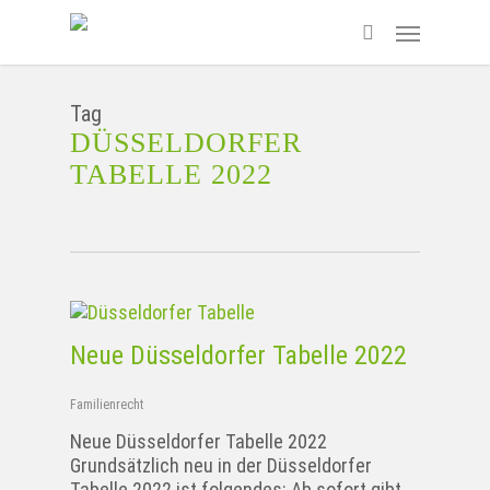
Skip
Menu
to
search
main
content
Tag
DÜSSELDORFER
TABELLE 2022
Neue Düsseldorfer Tabelle 2022
Familienrecht
Neue Düsseldorfer Tabelle 2022
Grundsätzlich neu in der Düsseldorfer
Tabelle 2022 ist folgendes: Ab sofort gibt