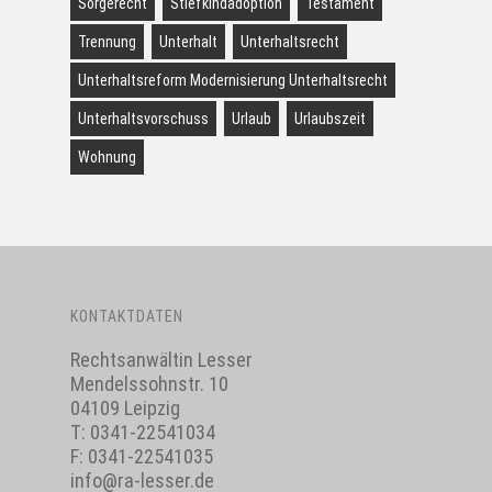
Sorgerecht
Stiefkindadoption
Testament
Trennung
Unterhalt
Unterhaltsrecht
Unterhaltsreform Modernisierung Unterhaltsrecht
Unterhaltsvorschuss
Urlaub
Urlaubszeit
Wohnung
KONTAKTDATEN
Rechtsanwältin Lesser
Mendelssohnstr. 10
04109 Leipzig
T:
0341-22541034
F: 0341-22541035
info@ra-lesser.de