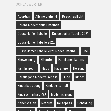
SCHLAGWÖRTER
Adoption
Alleinerziehend
Besuchspflicht
Corona Kinderbonus Unterhalt
Düsseldorfer Tabelle
Düsseldorfer Tabelle 2021
Düsseldorfer Tabelle 2022
Düsseldorfer Tabelle 2026 Kindesunterhalt
Ehe
Ehewohnung
Elternteil
Familieneinkommen
Familienrecht
Haus
Haustiere
Heizung
Herausgabe Kinderreisepass
Hund
Kinder
Kinderbetreuung
Kindesunterhalt
Kindesunterhalt FSJ
Modernisierung
Nebenkosten
Reform
Reisepass
Scheidung