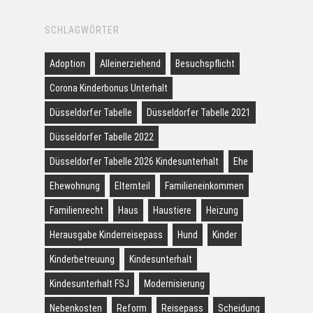
SCHLAGWÖRTER
Adoption
Alleinerziehend
Besuchspflicht
Corona Kinderbonus Unterhalt
Düsseldorfer Tabelle
Düsseldorfer Tabelle 2021
Düsseldorfer Tabelle 2022
Düsseldorfer Tabelle 2026 Kindesunterhalt
Ehe
Ehewohnung
Elternteil
Familieneinkommen
Familienrecht
Haus
Haustiere
Heizung
Herausgabe Kinderreisepass
Hund
Kinder
Kinderbetreuung
Kindesunterhalt
Kindesunterhalt FSJ
Modernisierung
Nebenkosten
Reform
Reisepass
Scheidung