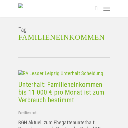
Skip
Menu
to
search
main
content
Tag
FAMILIENEINKOMMEN
Unterhalt: Familieneinkommen
bis 11.000 € pro Monat ist zum
Verbrauch bestimmt
Familienrecht
BGH Aktuell zum Ehegattenunterhalt: