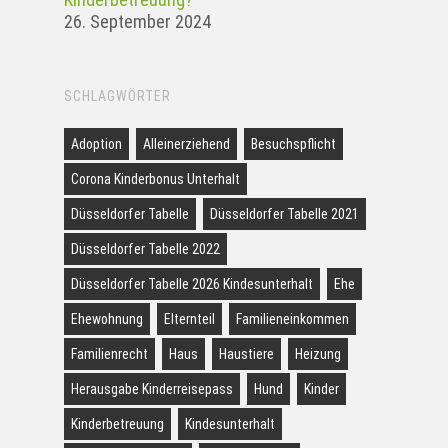
26. September 2024
SCHLAGWÖRTER
Adoption
Alleinerziehend
Besuchspflicht
Corona Kinderbonus Unterhalt
Düsseldorfer Tabelle
Düsseldorfer Tabelle 2021
Düsseldorfer Tabelle 2022
Düsseldorfer Tabelle 2026 Kindesunterhalt
Ehe
Ehewohnung
Elternteil
Familieneinkommen
Familienrecht
Haus
Haustiere
Heizung
Herausgabe Kinderreisepass
Hund
Kinder
Kinderbetreuung
Kindesunterhalt