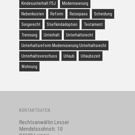
Kindesunterhalt FSJ
Modernisierung
Nebenkosten
Reform
Reisepass
Scheidung
Sorgerecht
Stiefkindadoption
Testament
Trennung
Unterhalt
Unterhaltsrecht
Unterhaltsreform Modernisierung Unterhaltsrecht
Unterhaltsvorschuss
Urlaub
Urlaubszeit
Wohnung
KONTAKTDATEN
Rechtsanwältin Lesser
Mendelssohnstr. 10