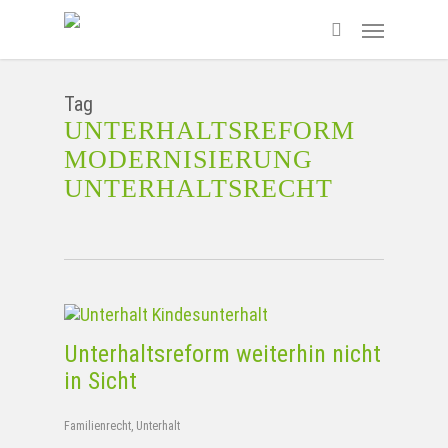
Skip
Menu
to
search
main
content
Tag
UNTERHALTSREFORM
MODERNISIERUNG
UNTERHALTSRECHT
Unterhaltsreform weiterhin nicht
in Sicht
Familienrecht
,
Unterhalt