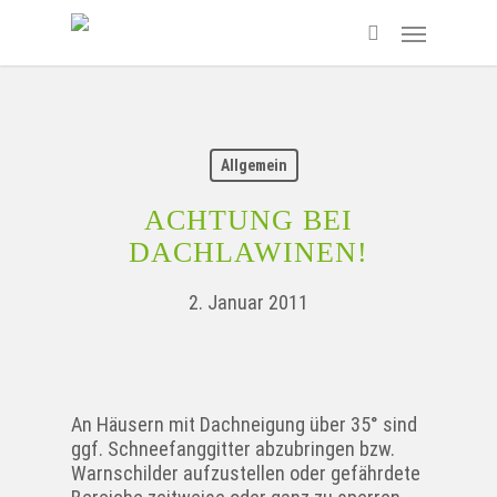
Skip
Menu
to
search
main
content
Allgemein
ACHTUNG BEI
DACHLAWINEN!
2. Januar 2011
An Häusern mit Dachneigung über 35° sind
ggf. Schneefanggitter abzubringen bzw.
Warnschilder aufzustellen oder gefährdete