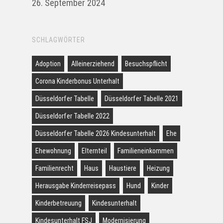
26. September 2024
SCHLAGWÖRTER
Adoption
Alleinerziehend
Besuchspflicht
Corona Kinderbonus Unterhalt
Düsseldorfer Tabelle
Düsseldorfer Tabelle 2021
Düsseldorfer Tabelle 2022
Düsseldorfer Tabelle 2026 Kindesunterhalt
Ehe
Ehewohnung
Elternteil
Familieneinkommen
Familienrecht
Haus
Haustiere
Heizung
Herausgabe Kinderreisepass
Hund
Kinder
Kinderbetreuung
Kindesunterhalt
Kindesunterhalt FSJ
Modernisierung