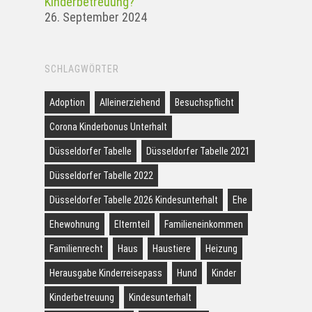
Kinderbetreuung?
26. September 2024
SCHLAGWÖRTER
Adoption
Alleinerziehend
Besuchspflicht
Corona Kinderbonus Unterhalt
Düsseldorfer Tabelle
Düsseldorfer Tabelle 2021
Düsseldorfer Tabelle 2022
Düsseldorfer Tabelle 2026 Kindesunterhalt
Ehe
Ehewohnung
Elternteil
Familieneinkommen
Familienrecht
Haus
Haustiere
Heizung
Herausgabe Kinderreisepass
Hund
Kinder
Kinderbetreuung
Kindesunterhalt