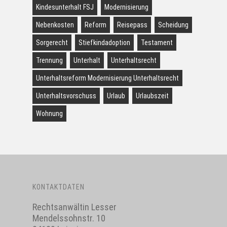
Kindesunterhalt FSJ
Modernisierung
Nebenkosten
Reform
Reisepass
Scheidung
Sorgerecht
Stiefkindadoption
Testament
Trennung
Unterhalt
Unterhaltsrecht
Unterhaltsreform Modernisierung Unterhaltsrecht
Unterhaltsvorschuss
Urlaub
Urlaubszeit
Wohnung
KONTAKTDATEN
Rechtsanwältin Lesser
Mendelssohnstr. 10