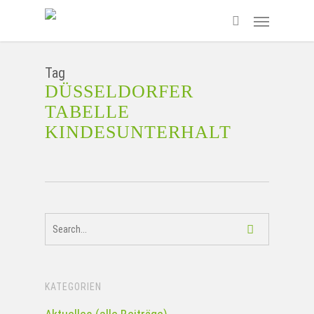
Skip
Menu
to
search
main
content
Tag
DÜSSELDORFER
TABELLE
KINDESUNTERHALT
KATEGORIEN