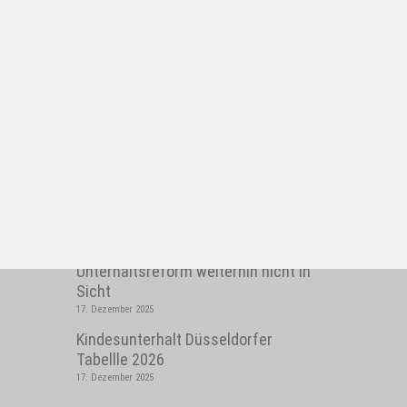
AKTUELLES
Unterhaltsreform weiterhin nicht in
Sicht
17. Dezember 2025
Kindesunterhalt Düsseldorfer
Tabellle 2026
17. Dezember 2025