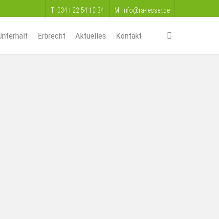
T: 0341 22 54 10 34
M: info@ra-lesser.de
search
Unterhalt
Erbrecht
Aktuelles
Kontakt