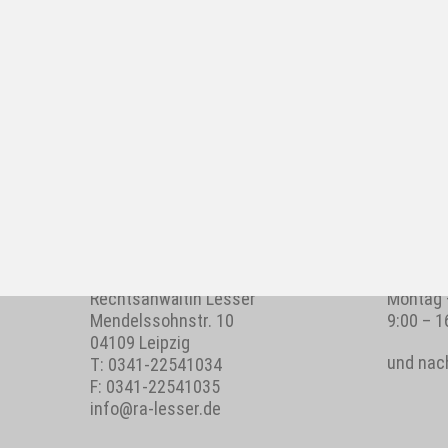
KONTAKTDATEN
GESCHÄF
Rechtsanwältin Lesser
Montag 
Mendelssohnstr. 10
9:00 – 1
04109 Leipzig
und nac
T:
0341-22541034
F: 0341-22541035
info@ra-lesser.de