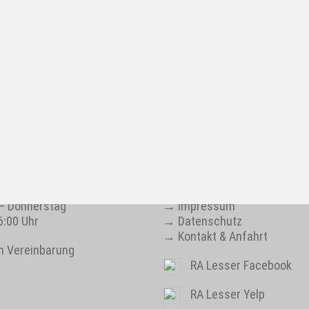
TSZEITEN
IMPRESSUM
– Donnerstag
→
Impressum
6:00 Uhr
→
Datenschutz
→
Kontakt & Anfahrt
h Vereinbarung
RA Lesser Facebook
RA Lesser Yelp