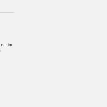
t nur im
n