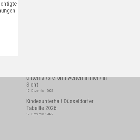
echtigte
öhungen
AKTUELLES
Unterhaltsreform weiterhin nicht in
Sicht
17. Dezember 2025
Kindesunterhalt Düsseldorfer
Tabellle 2026
17. Dezember 2025