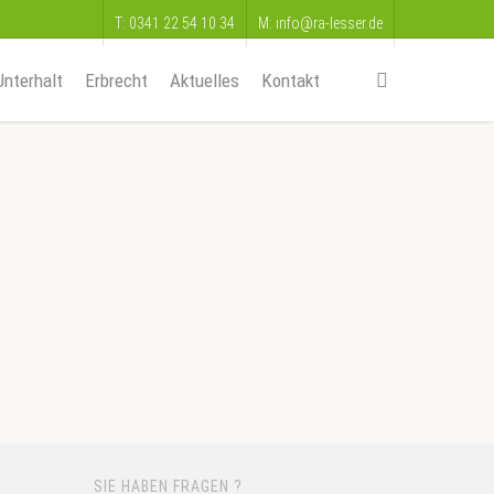
T: 0341 22 54 10 34
M: info@ra-lesser.de
search
Unterhalt
Erbrecht
Aktuelles
Kontakt
SIE HABEN FRAGEN ?