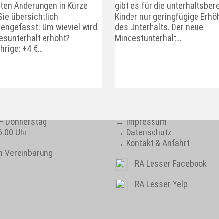
sten Änderungen in Kürze
gibt es für die unterhaltsber
Sie übersichtlich
Kinder nur geringfügige Erh
ngefasst: Um wieviel wird
des Unterhalts. Der neue
esunterhalt erhöht?
Mindestunterhalt…
hrige: +4 €…
TSZEITEN
IMPRESSUM
– Donnerstag
→
Impressum
6:00 Uhr
→
Datenschutz
→
Kontakt & Anfahrt
h Vereinbarung
RA Lesser Facebook
RA Lesser Yelp