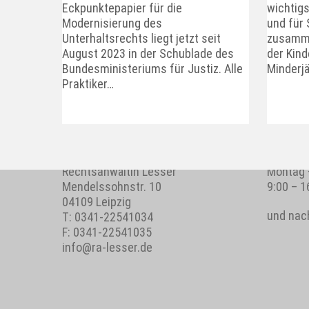
Eckpunktepapier für die
wichtig
Modernisierung des
und für 
Unterhaltsrechts liegt jetzt seit
zusamme
August 2023 in der Schublade des
der Kind
Bundesministeriums für Justiz. Alle
Minderjä
Praktiker…
KONTAKTDATEN
GESCHÄF
Rechtsanwältin Lesser
Montag 
Mendelssohnstr. 10
9:00 – 1
04109 Leipzig
und nac
T:
0341-22541034
F: 0341-22541035
info@ra-lesser.de