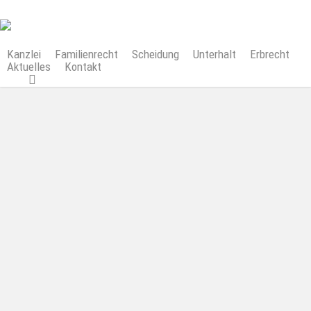
Skip
to
main
content
Kanzlei
Familienrecht
Scheidung
Unterhalt
Erbrecht
Aktuelles
Kontakt
search